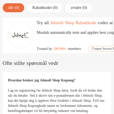
alle (0)
Rabattkoder (0)
avtaler (0)
Try all
Jelmoli Shop Rabattkode
codes at
Moolah automatically tests and applies best coup
Trusted by
100,000+
members
Coupon Success R
Ofte stilte spørsmål vedr
Hvordan bruker jeg Jelmoli Shop Kupong?
Lag en registrering for Jelmoli Shop først, fordi du vil bruke den
når du betaler. Ved å skrive inn e-postadressen din i Jelmoli Shop,
kan det hjelpe deg å oppleve flere fordeler i Jelmoli Shop. Fyll inn
Jelmoli Shop Kupongkode innen en lovbestemt tidsramme, og
bestillingsbeløpet vil bli betydelig redusert ved betaling.