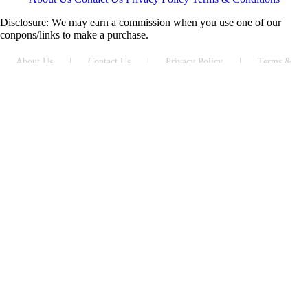
Disclosure: We may earn a commission when you use one of our
conpons/links to make a purchase.
About Us
|
Contact Us
|
Privacy Policy
|
Terms &
Conditions
Norge
United States
Deutschland
La France
United Kingdom
日本
Australia
Nederland
Brasil
Canada
Polska
España
Italia
Россия
한국
Česká republika
United Arab Emirates
Danmark