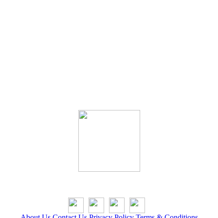
Save with just 1 click!
About Us
Contact Us
Privacy Policy
Terms & Conditions